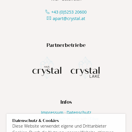
+43 (0)5253 20600
apart@crystal.at
Partnerbetriebe
Infos
Impressum
·
Datenschutz
site by
pixelrausch
in coop with
IT-live
Datenschutz & Cookies
Diese Website verwendet eigene und Drittanbieter